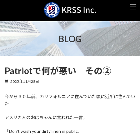
コ
ナ
ン
ビ
テ
ゲ
ン
ー
ツ
シ
へ
ョ
BLOG
ス
ン
キ
に
ッ
移
プ
動
Patriotで何が悪い その②
2025年11月28日
今から３０年前、カリフォルニアに住んでいた頃に近所に住んでい
た
アメリカ人のおばちゃんに言われた一言。
「Don't wash your dirty linen in public.」