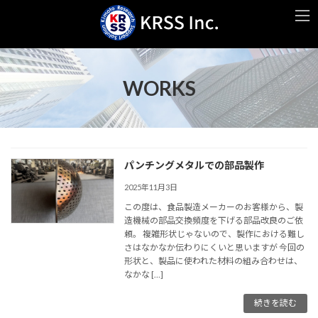
コ
ナ
ン
ビ
テ
ゲ
ン
ー
ツ
シ
へ
ョ
WORKS
ス
ン
キ
に
ッ
移
プ
動
パンチングメタルでの部品製作
2025年11月3日
この度は、食品製造メーカーのお客様から、製
造機械の部品交換頻度を下げる部品改良のご依
頼。 複雑形状じゃないので、製作における難し
さはなかなか伝わりにくいと思いますが 今回の
形状と、製品に使われた材料の組み合わせは、
なかな […]
続きを読む