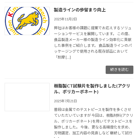
製造ラインの歩留まり向上
2025年11月2日
弊社はお客様の課題に提案でお応えするソリュ
ーションサービスを展開しています。 この度、
食品製造メーカー様の製造ライン効率化に貢献
した事例をご紹介します。 食品製造ラインのパ
ッケージングで使用される既存部品において
「耐摩 […]
続きを読む
樹脂製CT試験片を製作しました(アクリ
ル、ポリカーボネート)
2025年7月21日
普段は金属でのテストピースを製作を多くさせ
ていただいていますが 今回は、樹脂材料(アクリ
ル、ポリカーボネート)を用いてテストピースを
製作しました。 今後、更なる高精度化を求め、
刃物選定、加工内容の見直しなど 継続して試行