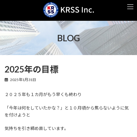
コ
ナ
ン
ビ
テ
ゲ
ン
ー
ツ
シ
へ
ョ
BLOG
ス
ン
キ
に
ッ
移
プ
動
2025年の目標
2025年1月31日
２０２５年も１カ月がもう早くも終わり
「今年は何をしていたかな？」と１０月頃から焦らないように気
を付けようと
気持ちを引き締め直しています。