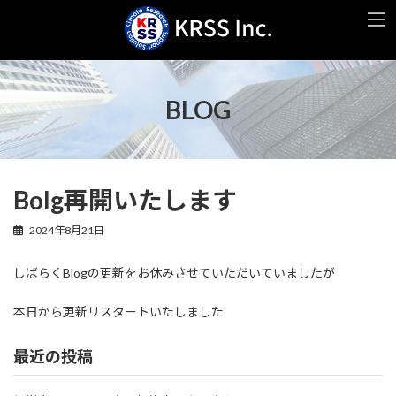
コ
ナ
ン
ビ
テ
ゲ
ン
ー
ツ
シ
へ
ョ
BLOG
ス
ン
キ
に
ッ
移
プ
動
Bolg再開いたします
2024年8月21日
しばらくBlogの更新をお休みさせていただいていましたが
本日から更新リスタートいたしました
最近の投稿