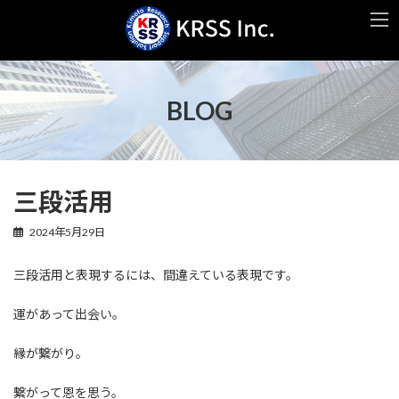
コ
ナ
ン
ビ
テ
ゲ
ン
ー
ツ
シ
へ
ョ
BLOG
ス
ン
キ
に
ッ
移
プ
動
三段活用
2024年5月29日
三段活用と表現するには、間違えている表現です。
運があって出会い。
縁が繋がり。
繋がって恩を思う。