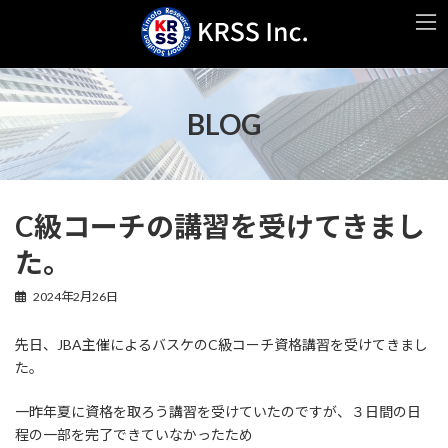
コ
ナ
ン
ビ
テ
ゲ
ン
ー
ツ
シ
へ
ョ
BLOG
ス
ン
キ
に
ッ
移
プ
動
C級コーチの講習を受けてきまし
た。
2024年2月26日
先日、JBA主催によるバスケのC級コーチ資格講習を受けてきまし
た。
一昨年夏に資格を取ろう講習を受けていたのですが、３日間の日
程の一部を完了できていなかったため